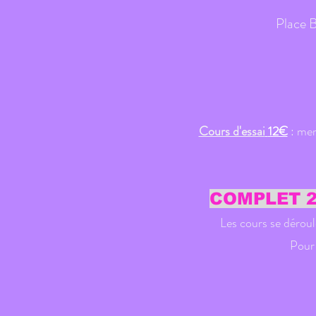
Place B
Cours d'essai
12€
: me
COMPLET 2
Les cours se dérou
Pour 