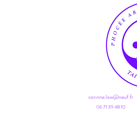
corinne.low@neuf.fr
06 71 39
48 10