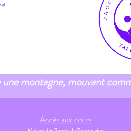
nel
une montagne, mouvant comme 
Accès aux cours
Maison des Sports de Bonneveine