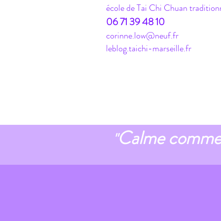
école de Tai Chi Chuan tradition
06 71 39 48 10
corinne.low@neuf.fr
leblog.taichi-marseille.fr
Calme comme 
"