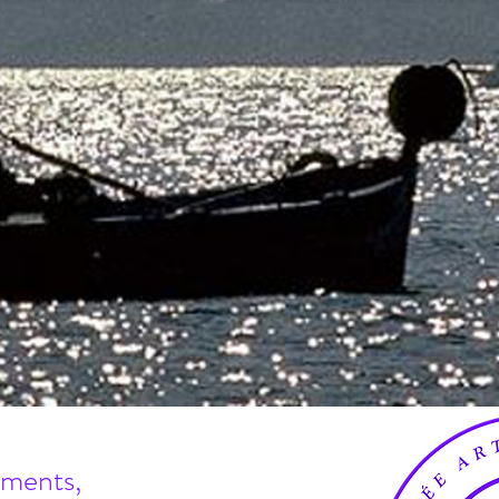
terventions en établissement de santé
et​
en entreprise
ments,