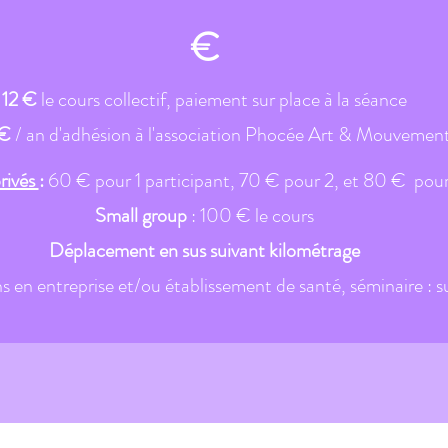
€
12 €
le cours collectif, paiement sur place à la séance
 Art & Mouv
 €
/ an d'adhésion à l'association Phocée Art & Mouvemen
rivés
:
6
0 € pour 1 participant, 70 € pour 2, et 80 € pour
Small group
: 100 € le cours
 Chuan
Marseille
Déplacement en sus suivant kilométrage
s en entreprise et/ou établissement de santé, séminaire : su