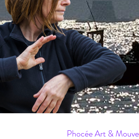
in
Phocée Art & Mouve