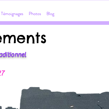
Témoignages
Photos
Blog
ements
ements
aditionnel
Dogen)
27