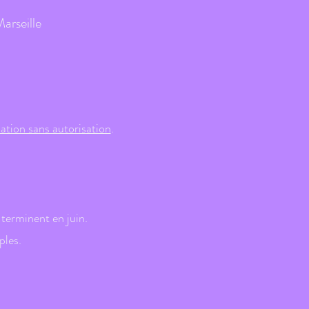
arseille
ation sans autorisation
.
 terminent en juin.
ples.