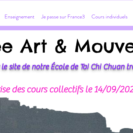
Enseignement
Je passe sur France3
Cours individuels
ée Art & Mouv
ée Art & Mouv
le site de notre École de Tai Chi Chuan tr
 est la technique, la technique est le chemin" (Maître 
Cours individuel,
ise des cours collectifs le 14/09/20
30 ans d'enseignement.
Cours privés,