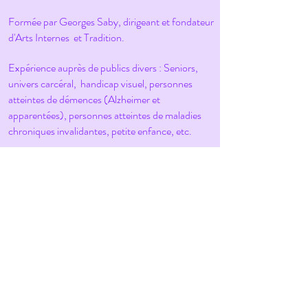
Formée par Georges Saby, dirigeant et fondateur
d'Arts Internes et Tradition.
Expérience auprès de publics divers : Seniors,
univers carcéral, handicap visuel,
personnes
atteintes de démences (Alzheimer et
apparentées), personnes atteintes
de maladies
chroniques
invalidantes, petite enfance, etc.
Intervenante en Tai Chi auprès de malades
atteints de la maladie d'Alzheimer à l'EHPAD
l'Escale du Baou, groupe Korian, de 2012 à 2014
(projet de Tai Chi thérapeutique).
Création d'un cours adapté au handicap visuel
(en collaboration avec l'ARRADV).
Création d'un cours adapté Seniors et maladies
chroniques invalidantes.