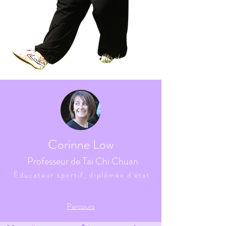
Corinne Low
Professeur de Tai Chi Chuan
Éducateur sportif, diplômée d'état
Parcours